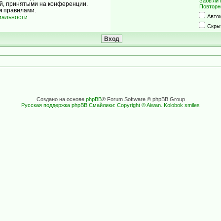
Забыли 
ой, принятыми на конференции.
Повторн
и
правилами.
Авто
иальности
Скры
Создано на основе
phpBB
® Forum Software © phpBB Group
Русская поддержка phpBB
Смайлики: Copyright © Aiwan. Kolobok smiles