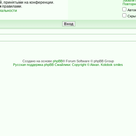
Забыли 
ой, принятыми на конференции.
Повторн
и
правилами.
Авто
иальности
Скры
Создано на основе
phpBB
® Forum Software © phpBB Group
Русская поддержка phpBB
Смайлики: Copyright © Aiwan. Kolobok smiles