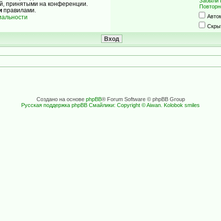
Забыли 
ой, принятыми на конференции.
Повторн
и
правилами.
Авто
иальности
Скры
Создано на основе
phpBB
® Forum Software © phpBB Group
Русская поддержка phpBB
Смайлики: Copyright © Aiwan. Kolobok smiles