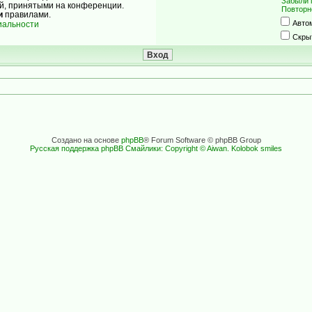
Забыли 
ой, принятыми на конференции.
Повторн
и
правилами.
Авто
иальности
Скры
Создано на основе
phpBB
® Forum Software © phpBB Group
Русская поддержка phpBB
Смайлики: Copyright © Aiwan. Kolobok smiles