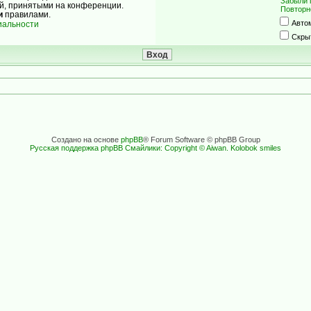
Забыли 
ой, принятыми на конференции.
Повторн
и
правилами.
Авто
иальности
Скры
Создано на основе
phpBB
® Forum Software © phpBB Group
Русская поддержка phpBB
Смайлики: Copyright © Aiwan. Kolobok smiles