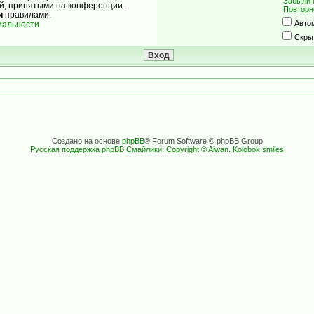
Забыли 
ой, принятыми на конференции.
Повторн
и
правилами.
Авто
иальности
Скры
Создано на основе
phpBB
® Forum Software © phpBB Group
Русская поддержка phpBB
Смайлики: Copyright © Aiwan. Kolobok smiles