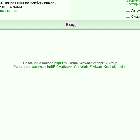
Забыли 
ой, принятыми на конференции.
Повторн
и
правилами.
Авто
иальности
Скры
Создано на основе
phpBB
® Forum Software © phpBB Group
Русская поддержка phpBB
Смайлики: Copyright © Aiwan. Kolobok smiles