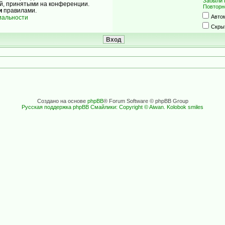
Забыли 
ой, принятыми на конференции.
Повторн
и
правилами.
Авто
иальности
Скры
Создано на основе
phpBB
® Forum Software © phpBB Group
Русская поддержка phpBB
Смайлики: Copyright © Aiwan. Kolobok smiles