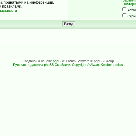
Забыли 
ой, принятыми на конференции.
Повторн
и
правилами.
Авто
иальности
Скры
Создано на основе
phpBB
® Forum Software © phpBB Group
Русская поддержка phpBB
Смайлики: Copyright © Aiwan. Kolobok smiles