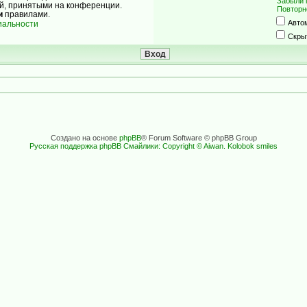
Забыли 
ой, принятыми на конференции.
Повторн
и
правилами.
Авто
иальности
Скры
Создано на основе
phpBB
® Forum Software © phpBB Group
Русская поддержка phpBB
Смайлики: Copyright © Aiwan. Kolobok smiles