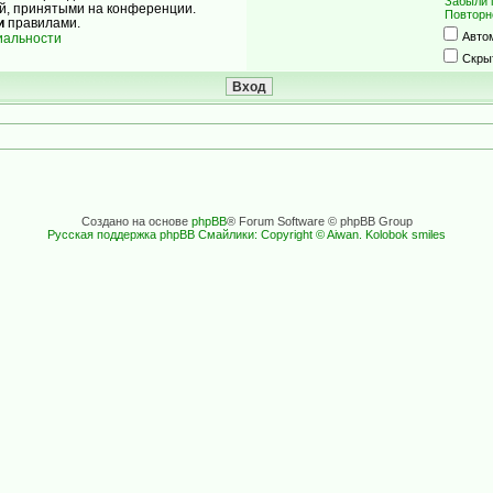
Забыли 
ой, принятыми на конференции.
Повторн
и
правилами.
Авто
иальности
Скры
Создано на основе
phpBB
® Forum Software © phpBB Group
Русская поддержка phpBB
Смайлики: Copyright © Aiwan. Kolobok smiles