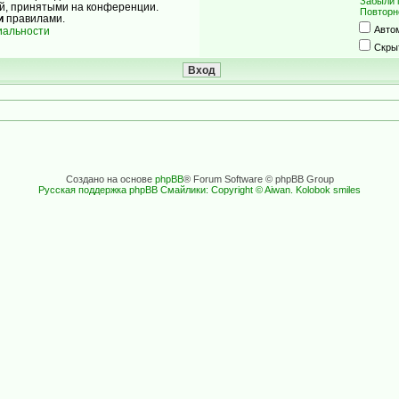
Забыли 
ой, принятыми на конференции.
Повторн
и
правилами.
Авто
иальности
Скры
Создано на основе
phpBB
® Forum Software © phpBB Group
Русская поддержка phpBB
Смайлики: Copyright © Aiwan. Kolobok smiles