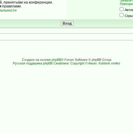
Забыли 
ой, принятыми на конференции.
Повторн
и
правилами.
Авто
иальности
Скры
Создано на основе
phpBB
® Forum Software © phpBB Group
Русская поддержка phpBB
Смайлики: Copyright © Aiwan. Kolobok smiles