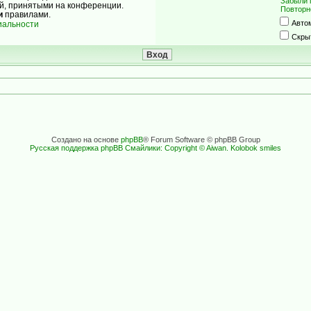
Забыли 
ой, принятыми на конференции.
Повторн
и
правилами.
Авто
иальности
Скры
Создано на основе
phpBB
® Forum Software © phpBB Group
Русская поддержка phpBB
Смайлики: Copyright © Aiwan. Kolobok smiles