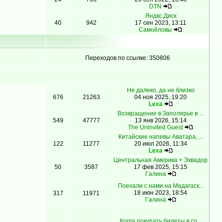
DTN
Яндкс.Диск
40
942
17 сен 2023, 13:11
Самойловы
Переходов по ссылке: 350806
Не далеко, да не близко
676
21263
04 ноя 2025, 19:20
Lexa
Возвращение в Заполярье в ...
549
47777
13 янв 2026, 15:14
The Uninvited Guest
Китайские напевы Аватара, ...
122
11277
20 июл 2026, 11:34
Lexa
Центральная Америка + Эквадор
50
3587
17 фев 2025, 15:15
Гaлинa
Поехали с нами на Мадагаск...
18 июн 2023, 18:54
317
11971
Гaлинa
Когда покупать билеты в со...