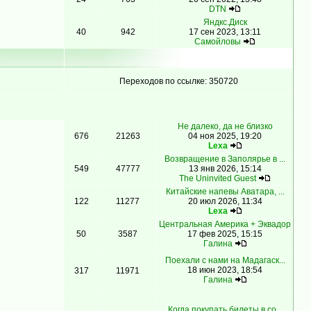
DTN
Яндкс.Диск
40
942
17 сен 2023, 13:11
Самойловы
Переходов по ссылке: 350720
Не далеко, да не близко
676
21263
04 ноя 2025, 19:20
Lexa
Возвращение в Заполярье в ...
549
47777
13 янв 2026, 15:14
The Uninvited Guest
Китайские напевы Аватара, ...
122
11277
20 июл 2026, 11:34
Lexa
Центральная Америка + Эквадор
50
3587
17 фев 2025, 15:15
Гaлинa
Поехали с нами на Мадагаск...
18 июн 2023, 18:54
317
11971
Гaлинa
Когда покупать билеты в со...