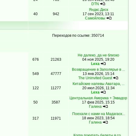
DTN
Яндкс.Диск
40
942
17 сен 2023, 13:11
Самойловы
Переходов по ссылке: 350714
Не далеко, да не близко
676
21263
04 ноя 2025, 19:20
Lexa
Возвращение в Заполярье в ...
549
47777
13 янв 2026, 15:14
The Uninvited Guest
Китайские напевы Аватара, ...
122
11277
20 июл 2026, 11:34
Lexa
Центральная Америка + Эквадор
50
3587
17 фев 2025, 15:15
Гaлинa
Поехали с нами на Мадагаск...
18 июн 2023, 18:54
317
11971
Гaлинa
Когда покупать билеты в со...