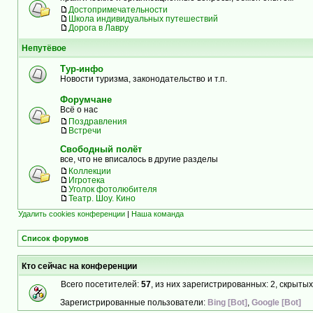
Достопримечательности
Школа индивидуальных путешествий
Дорога в Лавру
Непутёвое
Тур-инфо
Новости туризма, законодательство и т.п.
Форумчане
Всё о нас
Поздравления
Встречи
Свободный полёт
все, что не вписалось в другие разделы
Коллекции
Игротека
Уголок фотолюбителя
Театр. Шоу. Кино
Удалить cookies конференции
|
Наша команда
Список форумов
Кто сейчас на конференции
Всего посетителей:
57
, из них зарегистрированных: 2, скрытых
Зарегистрированные пользователи:
Bing [Bot]
,
Google [Bot]