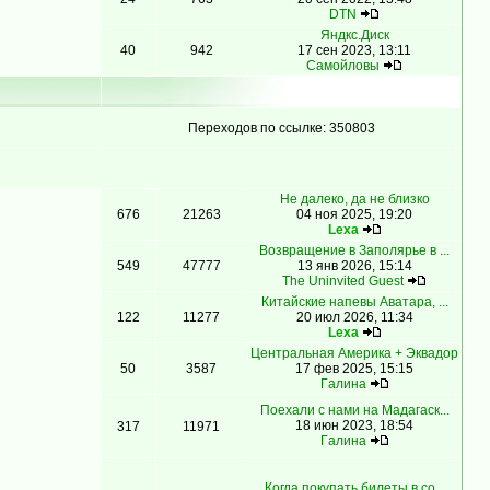
DTN
Яндкс.Диск
40
942
17 сен 2023, 13:11
Самойловы
Переходов по ссылке: 350803
Не далеко, да не близко
676
21263
04 ноя 2025, 19:20
Lexa
Возвращение в Заполярье в ...
549
47777
13 янв 2026, 15:14
The Uninvited Guest
Китайские напевы Аватара, ...
122
11277
20 июл 2026, 11:34
Lexa
Центральная Америка + Эквадор
50
3587
17 фев 2025, 15:15
Гaлинa
Поехали с нами на Мадагаск...
18 июн 2023, 18:54
317
11971
Гaлинa
Когда покупать билеты в со...