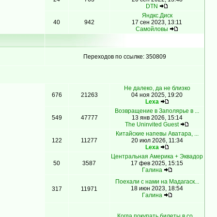
DTN
Яндкс.Диск
40
942
17 сен 2023, 13:11
Самойловы
Переходов по ссылке: 350809
Не далеко, да не близко
676
21263
04 ноя 2025, 19:20
Lexa
Возвращение в Заполярье в ...
549
47777
13 янв 2026, 15:14
The Uninvited Guest
Китайские напевы Аватара, ...
122
11277
20 июл 2026, 11:34
Lexa
Центральная Америка + Эквадор
50
3587
17 фев 2025, 15:15
Гaлинa
Поехали с нами на Мадагаск...
18 июн 2023, 18:54
317
11971
Гaлинa
Когда покупать билеты в со...