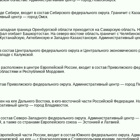
е Сибири, входит в состав Сибирского федерального округа. Граничит с Каза
ивный центр — город Омск.
ападная граница Оренбургской области приходится на Самарскую область. На
Урал огибает Башкортостан. На северо-востоке область граничит с Челябинск
 Кустанайскую, Актюбинскую и Западно-Казахстанскую. Административный це
 состав Центрального федерального округа и Центрального экономического рай
западе с Калужской.
 расположен в центре Европейской России, входит в состав Приволжского фе
 областями и Республикой Мордовия.
став Приволжского федерального округа. Административный центр — город Пе
 на юге Дальнего Востока, в юго-восточной части Российской Федерации. На 
тративный центр — город Владивосток.
 состав Северо-Западного федерального округа. Административный центр — г
, а также со странами Европейского союза — Эстонией и Латвией.
вропейской части России, входит в состав Южного федерального округа. Адм
оронежской, на юге — с Краснодарским и Ставропольским краями, республикой