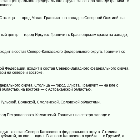
остав Центрального федерального округа. На северо-западе граничит с
Иваново
 Столица — город Магас. Граничит: на западе с Северной Осетией, на
ый центр — город Иркутск. Граничит с Красноярским краем на западе,
одит в состав Северо-Кавказского федерального округа. Граничит со
ой Федерации, входит в состав Северо-Западного федерального округа.
ой на севере и востоке.
ерального округа. Столица — город Элиста. Граничит — на юге с
 областью, на востоке — с Астраханской областью.
 Тульской, Брянской, Смоленской, Орловской областями.
род Петропавловск-Камчатский. Граничит на северо-западе с
одит в состав Северо-Кавказского федерального округа. Столица —
убликой, на юге — вдоль Главного Кавказского хребта — с Грузией, а