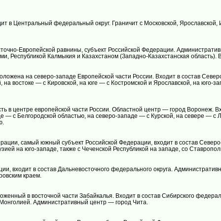
ит в Центральный федеральный округ. Граничит с Московской, Ярославской,
осточно-Европейской равнины, субъект Российской Федерации. Административн
ями, Республикой Калмыкия и Казахстаном (Западно-Казахстанская область).
оложена на северо-западе Европейской части России. Входит в состав Севе
й, на востоке — с Кировской, на юге — с Костромской и Ярославской, на юго-з
ь в центре европейской части России. Областной центр — город Воронеж. Вх
де — с Белгородской областью, на северо-западе — с Курской, на севере — с 
ю.
ерации, самый южный субъект Российской Федерации, входит в состав Северо
узией на юго-западе, также с Чеченской Республикой на западе, со Ставропол
ии, входит в состав Дальневосточного федерального округа. Административн
ровским краем.
женный в восточной части Забайкалья. Входит в состав Сибирского федераль
и Монголией. Административный центр — город Чита.