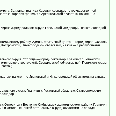
округа. Западная граница Карелии совпадает с государственной
остоке Карелия граничит с Архангельской областью, на юге — с
Сибирском федеральном округе Российской Федерации, на юге Западной
кономическому району. Административный центр — город Киров. Область
й, Костромской, Нижегородской областями, на юге — с республиками
ального округа. Столица — город Сыктывкар. Граничит с Тюменской
кругом (юго-восток, юг)), Свердловской областью (юг), Пермским краем
-восток).
ластью, на юге — с Ивановской и Нижегородской областями, на западе
рального округа. Граничит с Ростовской областью, Ставропольским
Краснодар.
к. Относится к Восточно-Сибирскому экономическому району. Граничит
ский и Ямало-Ненецкий автономные округа) областями на западе.