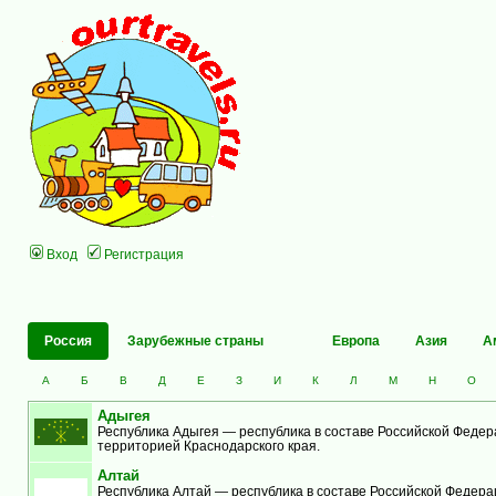
Вход
Регистрация
Россия
Зарубежные страны
Европа
Азия
А
А
Б
В
Д
Е
З
И
К
Л
М
Н
О
Адыгея
Республика Адыгея — республика в составе Российской Федер
территорией Краснодарского края.
Алтай
Республика Алтай — республика в составе Российской Федерац