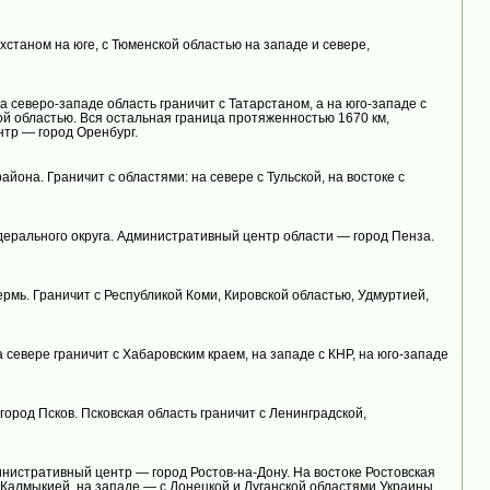
хстаном на юге, с Тюменской областью на западе и севере,
 северо-западе область граничит с Татарстаном, а на юго-западе с
ой областью. Вся остальная граница протяженностью 1670 км,
нтр — город Оренбург.
она. Граничит с областями: на севере с Тульской, на востоке с
дерального округа. Административный центр области — город Пенза.
рмь. Граничит с Республикой Коми, Кировской областью, Удмуртией,
севере граничит с Хабаровским краем, на западе с КНР, на юго-западе
ород Псков. Псковская область граничит с Ленинградской,
инистративный центр — город Ростов-на-Дону. На востоке Ростовская
 Калмыкией, на западе — с Донецкой и Луганской областями Украины.