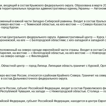
, входящий в состав Крымского федерального округа. Образована в марте 20
 в территориальных пределах административных единиц Украины — Автоном
оженный в южной части Западно-Сибирской равнины. Входит в состав Уральск
северо-востоке — с Тюменской областью, на юго-востоке — с Северо-Казахста
 город Курган.
остав Центрального федерального округа. Административный центр — Курск. К
Воронежской, на юге — с Белгородской областями; с юго-западной и западной
положенный на северо-западе европейской части страны. Входит в состав С
Карелия, на востоке — с Вологодской областью, на юго-востоке — с Новгород
, на северо-западе — с Финляндией.
 Областной центр — город Липецк. Липецкая область граничит с Курской, Орл
ро-востоке России, относится к районам Крайнего Севера. Граничит на север
т в состав Дальневосточного федерального округа.
сти России, субъект Российской Федерации, входит в состав Приволжского фед
 с Республикой Чувашия, на западе — с Нижегородской областью. Столица — г
ийской Федерации, субъект Российской Федерации, находится в центре Европ