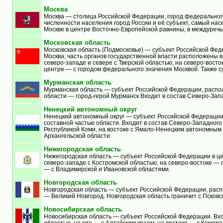
Москва
Москва — столица Российской Федерации, город федерального
численности населения город России и её субъект, самый нас
Москве в центре Восточно-Европейской равнины, в междуречье
Московская область
Московская область (Подмосковье) — субъект Российской Фед
Москва, часть органов государственной власти расположены в
северо-западе и севере с Тверской областью, на северо-восто
центре — с городом федерального значения Москвой. Также с
Мурманская область
Мурманская область — субъект Российской Федерации, распол
области — город-герой Мурманск Входит в состав Северо-Зап
Ненецкий автономный округ
Ненецкий автономный округ — субъект Российской Федерации.
составной частью области. Входит в состав Северо-Западного
Республикой Коми, на востоке с Ямало-Ненецким автономным 
Архангельской области.
Нижегородская область
Нижегородская область — субъект Российской Федерации в це
северо-западе с Костромской областью, на северо-востоке — 
— с Владимирской и Ивановской областями.
Новгородская область
Новгородская область — субъект Российской Федерации, расп
— Великий Новгород. Новгородская область граничит с Псковск
Новосибирская область
Новосибирская область — субъект Российской Федерации. Вход
областью, на юге — с Алтайским краем, на востоке — с Кемер