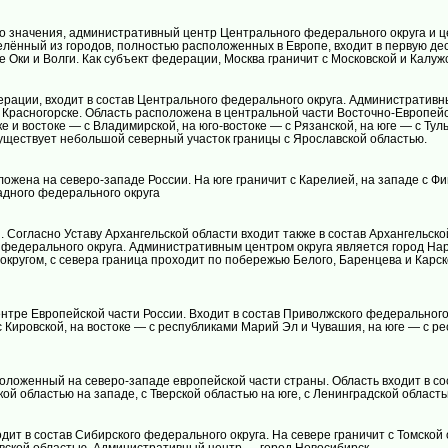
 значения, административный центр Центрального федерального округа и цен
елённый из городов, полностью расположенных в Европе, входит в первую де
 Оки и Волги. Как субъект федерации, Москва граничит с Московской и Калуж
ерации, входит в состав Центрального федерального округа. Административн
 Красногорске. Область расположена в центральной части Восточно-Европейск
ке и востоке — с Владимирской, на юго-востоке — с Рязанской, на юге — с Тул
уществует небольшой северный участок границы с Ярославской областью.
ожена на северо-западе России. На юге граничит с Карелией, на западе с Ф
адного федерального округа
 Согласно Уставу Архангельской области входит также в состав Архангельск
 федерального округа. Административным центром округа является город Нарь
округом, с севера граница проходит по побережью Белого, Баренцева и Карс
нтре Европейской части России. Входит в состав Приволжского федерального
с Кировской, на востоке — с республиками Марий Эл и Чувашия, на юге — с р
оложенный на северо-западе европейской части страны. Область входит в с
ой областью на западе, с Тверской областью на юге, с Ленинградской област
ит в состав Сибирского федерального округа. На севере граничит с Томской 
овской областью. Административный центр — город Новосибирск.