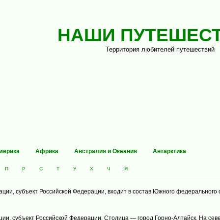
НАШИ ПУТЕШЕС
Территория любителей путешествий
мерика
Африка
Австралия и Океания
Антарктика
П
Р
С
Т
У
Х
Ч
Я
ации, субъект Российской Федерации, входит в состав Южного федерального 
ии, субъект Российской Федерации. Столица — город Горно-Алтайск. На севе