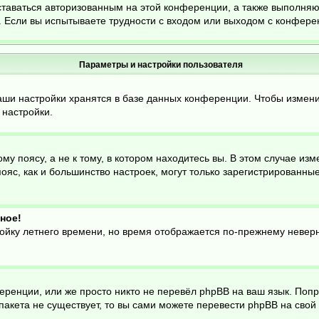
ставаться авторизованным на этой конференции, а также выполняю
 Если вы испытываете трудности с входом или выходом с конферен
Параметры и настройки пользователя
аши настройки хранятся в базе данных конференции. Чтобы измени
 настройки.
 поясу, а не к тому, в котором находитесь вы. В этом случае изме
й пояс, как и большинство настроек, могут только зарегистрированн
ное!
ройку летнего времени, но время отображается по-прежнему неверн
еренции, или же просто никто не перевёл phpBB на ваш язык. Поп
о пакета не существует, то вы сами можете перевести phpBB на св