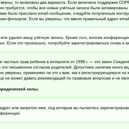
 верны, то возможны два варианта. Если включена поддержка COPPA
х требуется, чтобы все новые учётные записи были активированы 
вам было прислано email-сообщение, следуйте полученным инструк
пам-фильтром. Если вы уверены, что ввели правильный адрес email
 или удалил вашу учётную запись. Кроме того, многие конференци
. Если это произошло, попробуйте зарегистрироваться снова и акт
ащите частных прав ребёнка в интернете от 1998 г. — это закон Соед
это письменное согласие родителей. Допустимо наличие иного ви
е уверены, применимо ли это к вам, как к регистрирующемуся на 
up не может давать рекомендаций по правовым вопросам и не явл
 юридической силы.
дрес или запретил имя, под которым вы пытаетесь зарегистрирова
нференции.