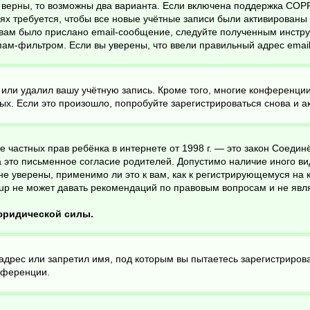
 верны, то возможны два варианта. Если включена поддержка COPPA
х требуется, чтобы все новые учётные записи были активированы 
вам было прислано email-сообщение, следуйте полученным инструк
пам-фильтром. Если вы уверены, что ввели правильный адрес email
 или удалил вашу учётную запись. Кроме того, многие конференци
. Если это произошло, попробуйте зарегистрироваться снова и акт
ащите частных прав ребёнка в интернете от 1998 г. — это закон Соед
это письменное согласие родителей. Допустимо наличие иного ви
е уверены, применимо ли это к вам, как к регистрирующемуся на 
up не может давать рекомендаций по правовым вопросам и не явл
 юридической силы.
дрес или запретил имя, под которым вы пытаетесь зарегистрирова
нференции.