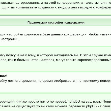
ставаться авторизованным на этой конференции, а также выполняю
 Если вы испытываете трудности с входом или выходом с конферен
Параметры и настройки пользователя
аши настройки хранятся в базе данных конференции. Чтобы измени
 настройки.
 поясу, а не к тому, в котором находитесь вы. В этом случае изме
й пояс, как и большинство настроек, могут только зарегистрированн
ное!
ройку летнего времени, но время отображается по-прежнему неверн
еренции, или же просто никто не перевёл phpBB на ваш язык. Поп
о пакета не существует, то вы сами можете перевести phpBB на св