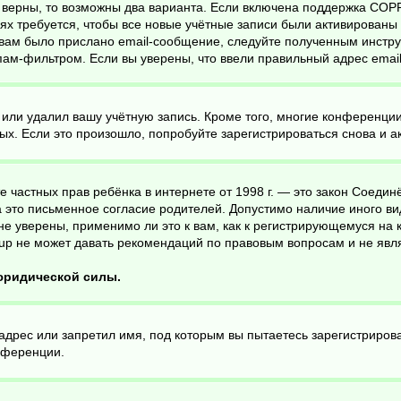
 верны, то возможны два варианта. Если включена поддержка COPPA
х требуется, чтобы все новые учётные записи были активированы 
вам было прислано email-сообщение, следуйте полученным инструк
пам-фильтром. Если вы уверены, что ввели правильный адрес email
 или удалил вашу учётную запись. Кроме того, многие конференци
. Если это произошло, попробуйте зарегистрироваться снова и акт
ащите частных прав ребёнка в интернете от 1998 г. — это закон Соед
это письменное согласие родителей. Допустимо наличие иного ви
е уверены, применимо ли это к вам, как к регистрирующемуся на 
up не может давать рекомендаций по правовым вопросам и не явл
 юридической силы.
дрес или запретил имя, под которым вы пытаетесь зарегистрирова
нференции.