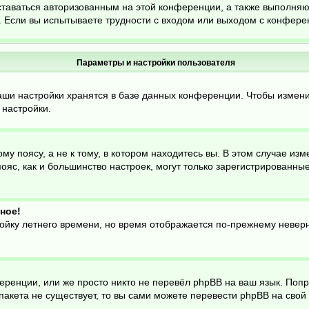
ставаться авторизованным на этой конференции, а также выполняю
 Если вы испытываете трудности с входом или выходом с конферен
Параметры и настройки пользователя
аши настройки хранятся в базе данных конференции. Чтобы измени
 настройки.
 поясу, а не к тому, в котором находитесь вы. В этом случае изме
й пояс, как и большинство настроек, могут только зарегистрированн
ное!
ройку летнего времени, но время отображается по-прежнему неверн
еренции, или же просто никто не перевёл phpBB на ваш язык. Поп
о пакета не существует, то вы сами можете перевести phpBB на св